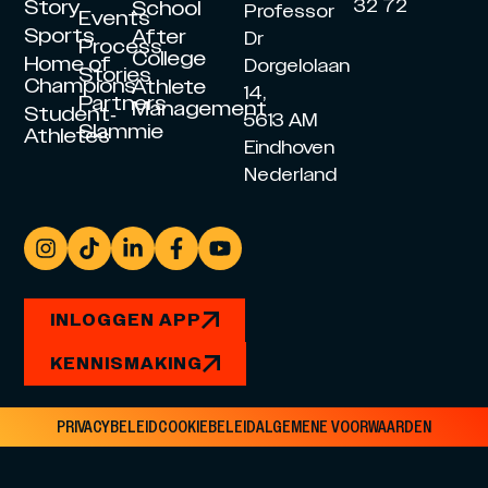
Story
32 72
School
Professor
Events
Sports
After
Dr
Process
College
Home of
Dorgelolaan
Stories
Champions
Athlete
14,
Partners
Management
Student-
5613 AM
Slammie
Athletes
Eindhoven
Nederland
INLOGGEN APP
KENNISMAKING
PRIVACYBELEID
COOKIEBELEID
ALGEMENE VOORWAARDEN