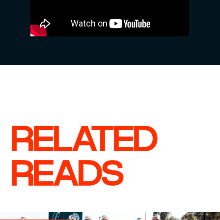
RELATED
READS