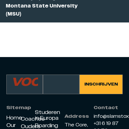
Montana State University
(MSU)
Sitemap
Contact
Studeren
info@slamsto
Address
Home
in Europa
Coaches
+31 6 19 87
Our
The Core,
Boarding
Ouders