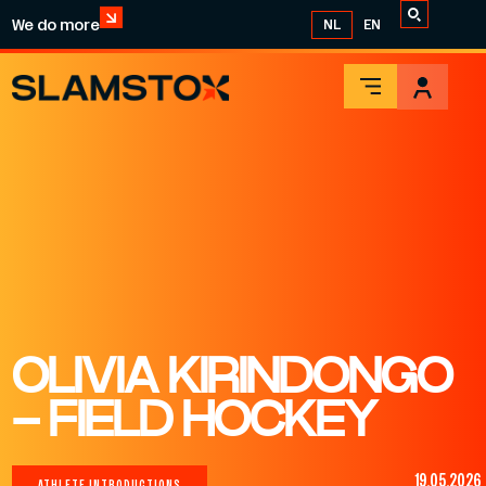
We do more
NL
EN
OLIVIA KIRINDONGO
– FIELD HOCKEY
19.05.2026
ATHLETE INTRODUCTIONS