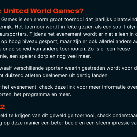
de United World Games?
Games is een enorm groot toernooi dat jaarlijks plaatsvin
enrijk. Het toernooi wordt in feite gezien als een soort ol
ursporters. Tijdens het evenement wordt er niet alleen in 
s op hoog niveau gesport, maar zijn er ook allerlei andere ac
 onderscheid van andere toernooien. Zo is er een heuse
ie, een spelers dorp en nog veel meer.
r twaalf verschillende sporten waarin gestreden wordt voor 
cht duizend atleten deelnemen uit dertig landen.
r het evenement, check
deze link
voor meer informatie ove
porten, het programma en meer.
22
ld te krijgen van dit geweldige toernooi, check onderstaa
g op deze manier een beter beeld en een sfeerimpressie va