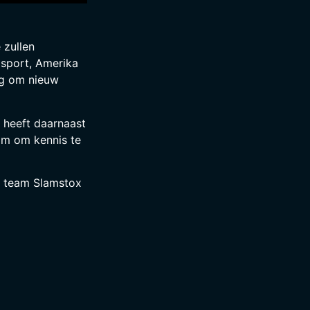
 zullen
 sport, Amerika
ig om nieuw
 heeft daarnaast
kom om kennis te
ur team Slamstox