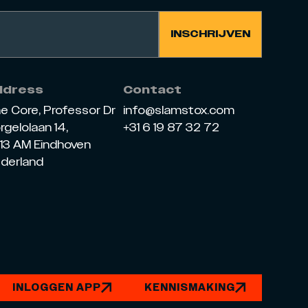
ddress
Contact
e Core, Professor Dr
info@slamstox.com
rgelolaan 14,
+31 6 19 87 32 72
13 AM Eindhoven
derland
INLOGGEN APP
KENNISMAKING