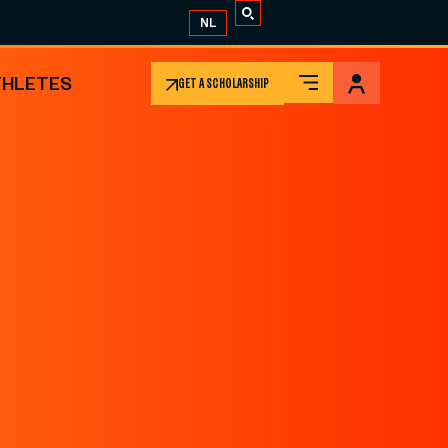
NL
THLETES
GET A SCHOLARSHIP