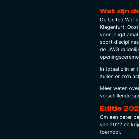
Wat zijn 
De United World 
Klagenfurt, Oost
voor jeugd amate
sport discipline
de UWG duidelijk
openingsceremon
In totaal zijn e
zullen er zo’n a
Meer weten ove
verschillende s
Editie 20
Om een beter bee
van 2022 en krij
toernooi.