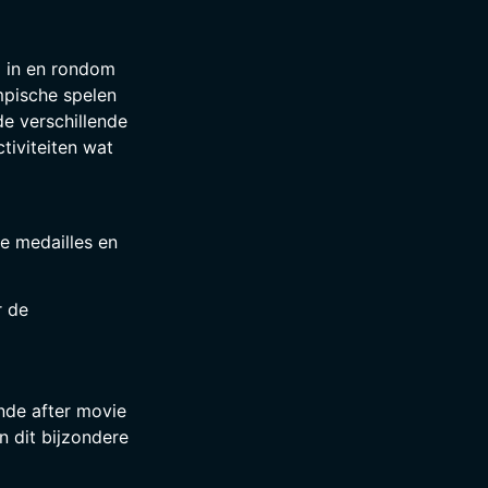
d in en rondom
ympische spelen
de verschillende
tiviteiten wat
de medailles en
r de
nde after movie
n dit bijzondere