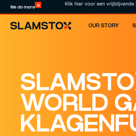
Klik hier voor een vrijblijvende kennism
We do more
OUR STORY
SLAMSTO
WORLD G
KLAGENF