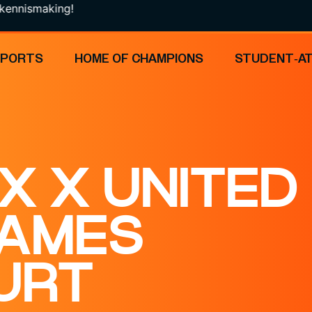
aking!
SPORTS
HOME OF CHAMPIONS
STUDENT-A
X X UNITED
AMES
URT