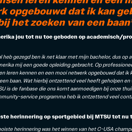
k opgebouwd dat ik kan ge
bij het zoeken van een baan
erika jou tot nu toe geboden op academisch/pro
 al heb gezegd ben ik net klaar met mijn bachelor, dus op
erika mij een goede opleiding gebracht. Op professionee
n leren kennen en een mooi netwerk opgebouwd dat ik ka
een baan. Wat hierbij ontzettend veel heeft geholpen en 
SU is de fanbase die ons komt aanmoedigen bij onze thui
mmunity-service programma heb ik ontzettend veel cont
iste herinnering op sportgebied bij MTSU tot nu 
oiste herinnering was het winnen van het C-USA champi