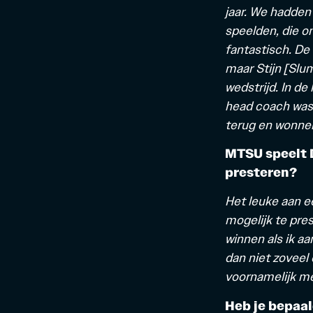
jaar. We hadden
speelden, die o
fantastisch. De
maar Stijn [Slu
wedstrijd. In d
head coach was 
terug en wonnen 
MTSU speelt D
presteren?
Het leuke aan ee
mogelijk te pres
winnen als ik aa
dan niet zoveel 
voornamelijk me
Heb je bepaal