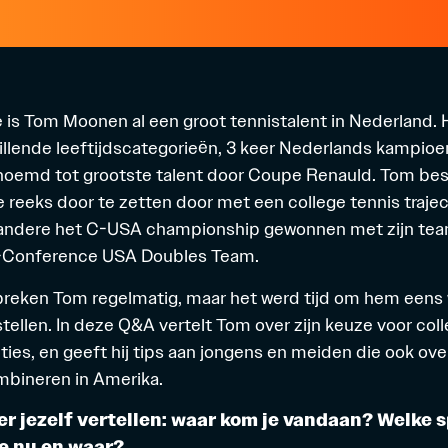
e is
Tom Moonen
al een groot tennistalent in Nederland. Hij
hillende leeftijdscategorieën, 3 keer Nederlands kampio
benoemd tot grootste talent door Coupe Renauld. Tom be
reeks door te zetten door met een college tennis trajec
 andere het C-USA championship gewonnen met zijn team
l-Conference USA Doubles Team.
reken Tom regelmatig, maar het werd tijd om hem eens 
stellen. In deze Q&A vertelt Tom over zijn keuze voor col
ties, en geeft hij tips aan jongens en meiden die ook ov
mbineren in Amerika.
ver jezelf vertellen: waar kom je vandaan? Welke s
e nu en waar?