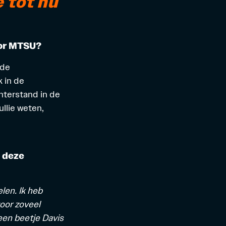
e tot nu
oor MTSU?
 de
k in de
hterstand in de
ullie weten,
 deze
len. Ik heb
oor zoveel
een beetje Davis