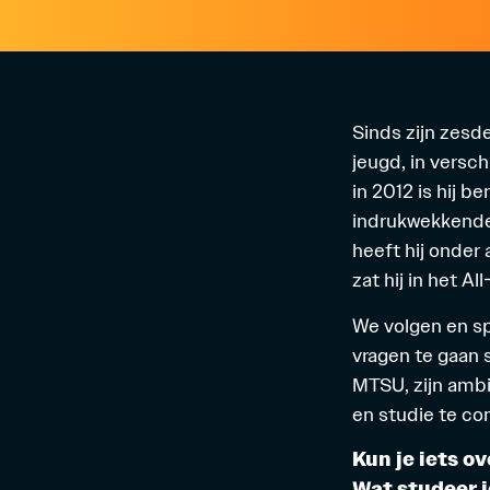
Sinds zijn zesd
jeugd, in versc
in 2012 is hij 
indrukwekkende 
heeft hij onder
zat hij in het
Al
We volgen en sp
vragen te gaan 
MTSU, zijn ambi
en studie te co
Kun je iets o
Wat studeer j