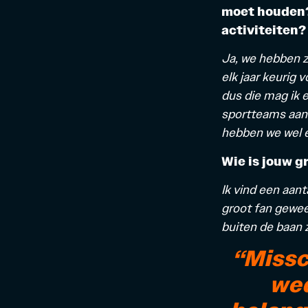
moet houden?
activiteiten?
Ja, we hebben z
elk jaar keurig 
dus die mag ik e
sportteams aan
hebben we wel e
Wie is jouw g
Ik vind een aant
groot fan gewee
buiten de baan z
“Missc
wed