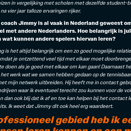
izen in vergelijking met scholen met dezelfde student-b
a vier jaar talloze ervaringen rijker.
 coach Jimmy is al vaak in Nederland geweest o
el met andere Nederlanders. Hoe belangrijk is jull
n wat kunnen andere spelers hiervan leren?
 is het altijd belangrijk om een zo goed mogelijke relati
mdat je ontzettend veel tijd met elkaar moet doorbrenge
te doen als je goed met elkaar om kan gaan! Daarnaast h
 het werk wat we samen hebben gedaan op de tennisbaan,
et mijn netwerk uitbreiden. Hij heeft me in contact geb
edrijven waar ik eventueel terecht zou kunnen voor de vo
en dan ook blij dat ik af en toe kan helpen bij het contact
its. Ik weet dat Jimmy dit ook heel erg waardeert.
ofessioneel gebied heb ik e
nsen leren kennen en een m