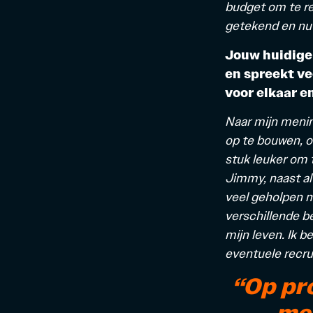
budget om te re
getekend en nu n
Jouw huidige
en spreekt ve
voor elkaar e
Naar mijn mening
op te bouwen, o
stuk leuk
er om 
Jimmy, naast al
veel geholpen m
verschillende b
mijn leven. Ik b
eventuele recru
“Op pr
me