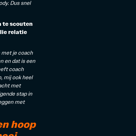
ody. Dus snel
m te scouten
ie relatie
e met je coach
n en dat is een
eeft coach
 mij ook heel
racht met
lgende stap in
 leggen met
en hoop
ooi