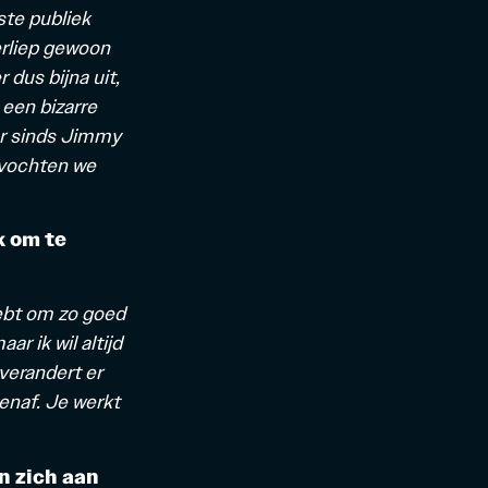
ste publiek
erliep gewoon
dus bijna uit,
 een bizarre
er sinds Jimmy
 vochten we
k om te
 hebt om zo goed
ar ik wil altijd
 verandert er
enaf. Je werkt
n zich aan