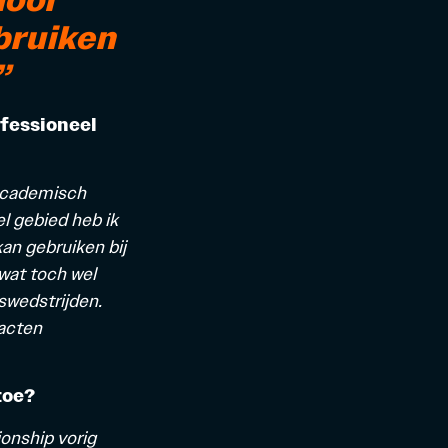
bruiken
”
fessioneel
 academisch
l gebied heb ik
n gebruiken bij
wat toch wel
swedstrijden.
acten
toe?
onship vorig