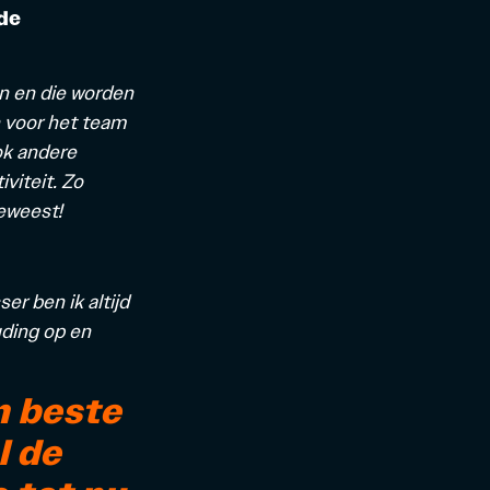
de
n en die worden
n voor het team
ook andere
viteit. Zo
eweest!
er ben ik altijd
uding op en
n beste
l de