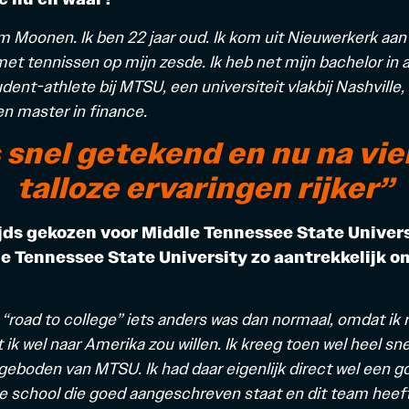
m Moonen. Ik ben 22 jaar oud. Ik kom uit Nieuwerkerk aan 
t tennissen op mijn zesde. Ik heb net mijn bachelor in 
udent-at
hlete bij MTSU, een universiteit vlakbij Nashville, 
n master in finance.
 snel getekend en nu na vier
talloze ervaringen rijker”
jds gekozen voor Middle Tennessee State Univers
 Tennessee State University zo aantrekkelijk om
 “road to college” iets anders was dan normaal, omdat ik r
 ik wel naar Amerika zou willen. Ik kreeg toen wel heel sn
geboden van MTSU. Ik had daar eigenlijk direct wel een go
e school die goed aangeschreven staat en dit team heef