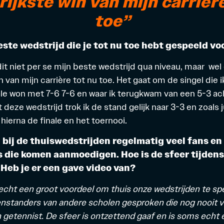
ijkste win van mijn carrièr
toe”
este wedstrijd die je tot nu toe hebt gespeeld v
it niet per se mijn beste wedstrijd qua niveau, maar wel
n van mijn carrière tot nu toe. Het gaat om de singel die i
le won met 7-6 7-6 en waar ik terugkwam van een 5-3 ac
deze wedstrijd trok ik de stand gelijk naar 3-3 en zoals j
hierna de finale en het toernooi.
 bij de thuiswedstrijden regelmatig veel fans en
 die komen aanmoedigen. Hoe is de sfeer tijdens
Heb je er een gave video van?
 echt een groot voordeel om thuis onze wedstrijden te spe
nstanders van andere scholen gesproken die nog nooit v
etennist. De sfeer is ontzettend gaaf en is soms echt 