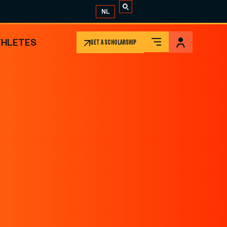
NL
THLETES
GET A SCHOLARSHIP