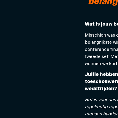
belangr
Wat is jouw b
Misschien was d
belangrijkste wi
conference fina
tweede set. Met 
wonnen we kort 
Jullie hebben
toeschouwers
wedstrijden? 
Het is voor ons
regelmatig tege
mensen hadden g