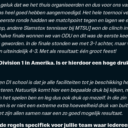
 geluk dat we het thuis organiseerden en dus voor ons va
ns heel goed hebben aangemoedigd. Het hele toernooi v
 eerste ronde hadden we matchpoint tegen en lagen we er 
mp, andere Slamstox tennisser bij MTSU] won de clinch in
e halve finale wonnen we van ODU en dit was de eerste ke
geworden. In de finale stonden we met 3-1 achter, maar
uiteindelijk 4-3. Met als resultaat: één groot feest!
ivision 1 in Amerika. Is er hierdoor een hoge dru
n D1 school is dat je alle faciliteiten tot je beschikking
teren. Natuurlijk komt hier een bepaalde druk bij kijken, ma
n het spelen ben en leg dus ook druk op mezelf. In die zin
en is er niet een extreme extra hoeveelheid druk van buit
t zijn allen samen naar een zo goed mogelijk resultaat.
de regels specifiek voor jullie team waar iederee