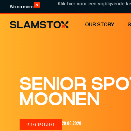
Klik hier voor een vrijblijvende kennismak
We do more
OUR STORY
SENIOR SPO
MOONEN
20.06.2020
IN THE SPOTLIGHT