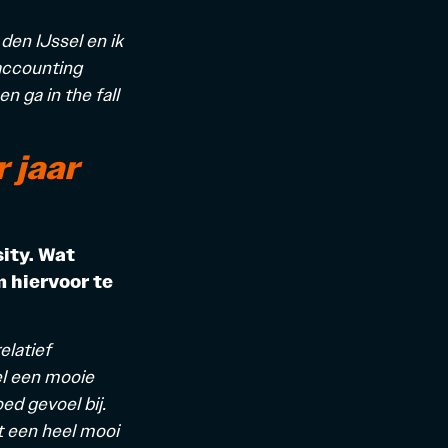
den IJssel en ik
accounting
en ga in the fall
 jaar
ity.
Wat
 hiervoor te
elatief
el een mooie
ed gevoel bij.
t een heel mooi