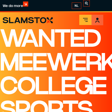
We do more
NL
WANTED
MEEWERKS
COLLEGE
SPORTS