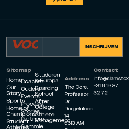
Sitemap
Contact
Studeren
info@slamsto
Address
Home
in Europa
Coaches
+31 6 19 87
Our
The Core,
Boarding
Ouders
Story
32 72
School
Professor
Events
Sports
After
Dr
Process
College
Home of
Dorgelolaan
Stories
Champions
Athlete
14,
Partners
Management
Student-
5613 AM
Slammie
Athletes