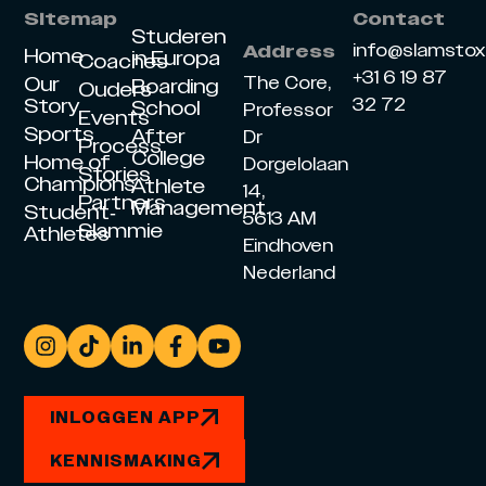
Sitemap
Contact
Studeren
info@slamsto
Address
Home
in Europa
Coaches
+31 6 19 87
Our
The Core,
Boarding
Ouders
Story
32 72
School
Professor
Events
Sports
After
Dr
Process
College
Home of
Dorgelolaan
Stories
Champions
Athlete
14,
Partners
Management
Student-
5613 AM
Slammie
Athletes
Eindhoven
Nederland
INLOGGEN APP
KENNISMAKING