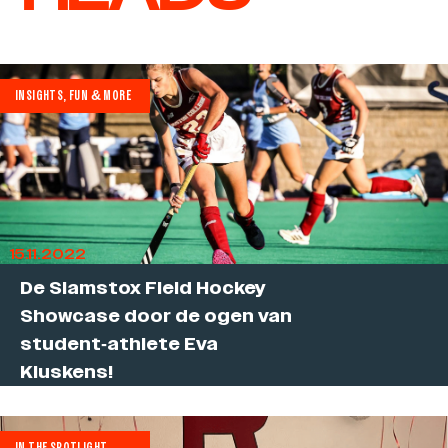
INSIGHTS, FUN & MORE
15.11.2022
De Slamstox Field Hockey
Showcase door de ogen van
student-athlete Eva
Kluskens!
IN THE SPOTLIGHT