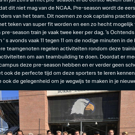
at dit niet mag van de NCAA. Pre-season wordt de eers
ders van het team. Dit noemen ze ook captains practice
het teken van super fit worden en een zo hecht mogelijk
In pre-season train je vaak twee keer per dag. ’s Ochtends
en ‘ s avonds vaak 11 tegen 11 om de nodige minuten in de
ere teamgenoten regelen activiteiten rondom deze traini
ctiviteiten om aan teambuilding te doen. Doordat er m
campus deze pre-season hebben en er verder geen scho
het ook de perfecte tijd om deze sporters te leren kennen
 ook de gelegenheid om je wegwijs te maken in je nieu