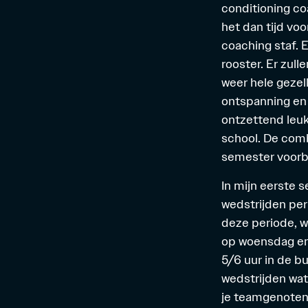
conditioning coa
het dan tijd voo
coaching staf. E
rooster. Er zull
weer hele gezel
ontspanning en 
ontzettend leu
school. De comb
semester voorbi
In mijn eerste 
wedstrijden per 
deze periode, wa
op woensdag en 
5/6 uur in de bu
wedstrijden wa
je teamgenoten, 