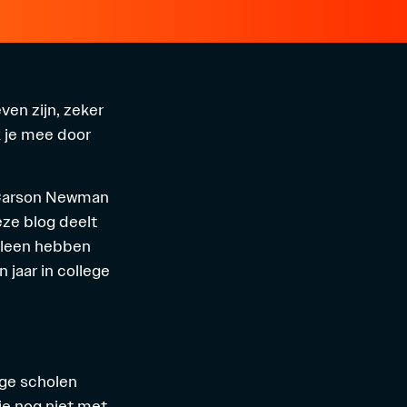
ven zijn, zeker
k je mee door
j Carson Newman
eze blog deelt
 alleen hebben
 jaar in college
ige scholen
 je nog niet met