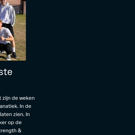
ste
 zijn de weken
anatiek. In de
aten zien. In
ker op de
trength &