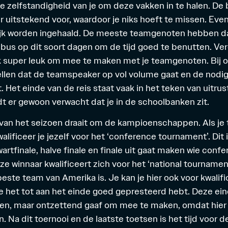
je zelfstandigheid van je om deze vakken in te halen. De
er uitstekend voor, waardoor je niks hoeft te missen. Eve
jk worden ingehaald. De meeste teamgenoten hebben d
bus op dit soort dagen om de tijd goed te benutten. Ver
ijk super leuk om mee te maken met je teamgenoten. Bij 
tellen dat de teamspeaker op vol volume gaat en de nodi
 Het einde van de reis staat vaak in het teken van uitrus
 er gewoon verwacht dat je in de schoolbanken zit.
 van het seizoen draait om de kampioenschappen. Als je
lificeer je jezelf voor het ‘conference tournament’. Dit 
wartfinale, halve finale en finale uit gaat maken wie co
ze winnaar kwalificeert zich voor het ‘national tournamen
este team van Amerika is. Je kan je hier ook voor kwalif
 je het tot aan het einde goed gepresteerd hebt. Deze ein
een, maar ontzettend gaaf om mee te maken, omdat hier 
 Na dit toernooi en de laatste toetsen is het tijd voor d