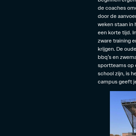
de coaches omd
door de aanvoer
weken staan in 
een korte tijd. 
zware training 
krijgen. De oud
bbq’s en zwema
sportteams op 
school zijn, is 
campus geeft je