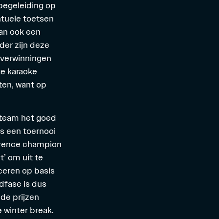
 begeleiding op
ntuele toetsen
an ook een
der zijn deze
overwinningen
ge karaoke
ten, want op
 team het goed
is een toernooi
nference champion
t’ om uit te
iceren op basis
dfase is dus
de prijzen
e winter break.