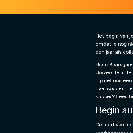
Het begin van je
omdat je nog ni
een jaar als col
Bram Kaarsgaren
University in T
hij met ons een 
over soccer, nie
soccer? Lees hi
Begin au
De start van he
beginnen ergens 