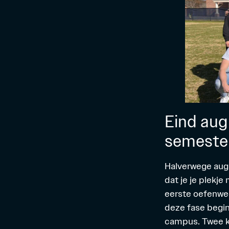
Eind aug
semeste
Halverwege augu
dat je je plekje
eerste oefenweds
deze fase begin
campus. Twee ke