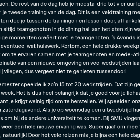
ch. De rest van de dag heb je meestal drie tot vier uur le
r je tweede training van de dag. Dit is een veldtraining m
ten doe je tussen de trainingen en lessen door, afhankeli
en altijd teamgenoten in de dining hall aan het eten zijn w
lige momenten creëert met je teamgenoten. ’s Avonds is 
eventueel wat huiswerk. Kortom, een hele drukke weekp
k om te ervaren samen met je teamgenoten en mede-atl
inatie van een nieuwe omgeving en veel wedstrijden laa
j vliegen, dus vergeet niet te genieten tussendoor!
semester speelde ik zo’n 15 tot 20 wedstrijden. Dat zijn 
week. Het is dus heel belangrijk dat je goed voor je licha
nt je krijgt weinig tijd om te herstellen. Wij speelden o
zaterdagavond. Als je op woensdag een uitwedstrijd ha
s om bij de andere universiteit te komen. Bij SMU vlogen 
t weer een hele nieuwe ervaring was. Super gaaf om mee
natuurlijk! Door het vele reizen mis je bijna een hele da