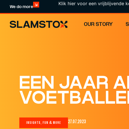
Klik hier voor een vrijblijvende kennismak
We do more
OUR STORY
EEN JAAR A
VOETBALLER
27.07.2023
INSIGHTS, FUN & MORE