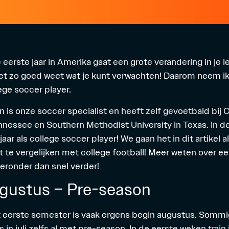
 eerste jaar in Amerika gaat een grote verandering in je le
et zo goed weet wat je kunt verwachten! Daarom neem i
lege soccer player.
 is onze soccer specialist en heeft zelf gevoetbald bi
ennessee en Southern Methodist University in Texas. In d
jaar als college soccer player! We gaan het in dit artikel
t te vergelijken met college football! Meer weten over een
eronder dan snel verder!
gustus – Pre-season
t eerste semester is vaak ergens begin augustus. Somm
in juli zelfs al met pre-season. In de eerste weken train