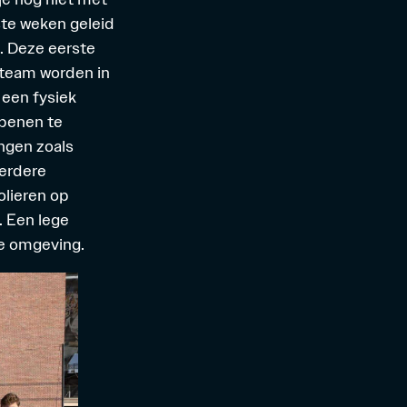
te weken geleid
. Deze eerste
 team worden in
 een fysiek
 benen te
ngen zoals
eerdere
lieren op
. Een lege
we omgeving.