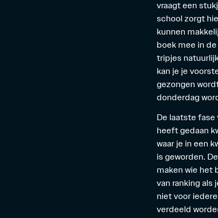
vraagt een stuk
school zorgt hi
kunnen makkeli
boek mee in de 
tripjes natuurl
kan je je voors
gezongen wordt.
donderdag wordt
De laatste fase
heeft gedaan kwa
waar je in een k
is geworden. De
maken wie het b
van ranking als
niet voor ieder
verdeeld worden.