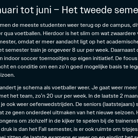
nuari tot juni – Het tweede sem
komen de meeste studenten weer terug op de campus, di
er qua voetballen. Hierdoor is het slim om wat zwaardere
emester, omdat er meer aandacht ligt op het academische
et semester train je ongeveer 8 uur per week. Daarnaast
 indoor soccer toernooitjes op eigen initiatief. De focu
kracht en conditie om een zo’n goed mogelijke basis te le
izoen.
andert je schema als voetballer weer. Je gaat weer meer 
met het team, zo’n 20 uur per week. In de laatste 2 maa
je ook weer oefenwedstrijden. De seniors (laatstejaars) 
 ze geen onderdeel uitmaken van het nieuwe seizoen. H
ongens om zichzelf in de kijker te spelen bij de trainerss
ruk is dan het Fall semester, is er ook ruimte om tripje
ei zitten de laatste examens er weer op en eindigt het 