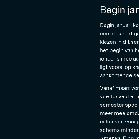
Begin ja
Begin januari 
een stuk rustig
kiezen in dit s
het begin van h
jongens mee aan
ligt vooral op 
aankomende se
Vanaf maart ver
voetbalveld en 
semester speel 
meer mee omdat
er kansen voor j
schema minder d
Amerika. Eind m