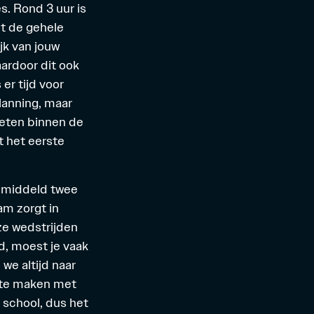
s. Rond 3 uur is
et de gehele
jk van jouw
aardoor dit ook
er tijd voor
lanning, maar
eten binnen de
t het eerste
gemiddeld twee
am zorgt in
nze wedstrijden
d, moest je vaak
we altijd naar
 te maken met
g school, dus het