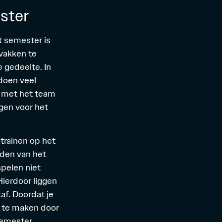
ester
t semester is
 vakken te
 gedeelte. In
 doen veel
s met het team
ggen voor het
trainen op het
nden van het
spelen niet
ierdoor liggen
taf. Doordat je
s te maken door
semester.