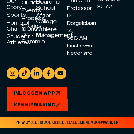
Our
The Core,
Boarding
Ouders
Story
32 72
School
Professor
Events
Sports
After
Dr
Process
College
Home of
Dorgelolaan
Stories
Champions
Athlete
14,
Partners
Management
Student-
5613 AM
Slammie
Athletes
Eindhoven
Nederland
INLOGGEN APP
KENNISMAKING
PRIVACYBELEID
COOKIEBELEID
ALGEMENE VOORWAARDEN