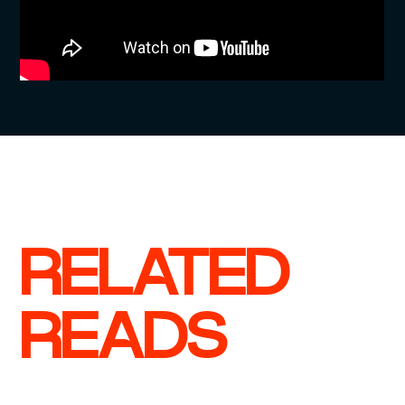
RELATED
READS