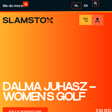
We do more
NL
EN
DALMA JUHASZ –
WOMEN’S GOLF
17.04.2023
ATHLETE INTRODUCTIONS