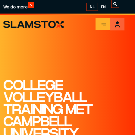
We do more
NL
EN
COLLEGE
VOLLEYBALL
TRAINING MET
CAMPBELL
UNIVERSITY