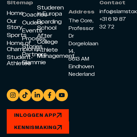
Sitemap
Contact
Studeren
info@slamsto
Address
Home
in Europa
Coaches
+31 6 19 87
Our
The Core,
Boarding
Ouders
Story
32 72
School
Professor
Events
Sports
After
Dr
Process
College
Home of
Dorgelolaan
Stories
Champions
Athlete
14,
Partners
Management
Student-
5613 AM
Slammie
Athletes
Eindhoven
Nederland
INLOGGEN APP
KENNISMAKING