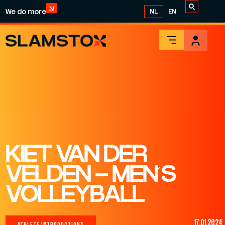
We do more
NL
EN
KIET VAN DER
VELDEN – MEN’S
VOLLEYBALL
17.01.2024
ATHLETE INTRODUCTIONS