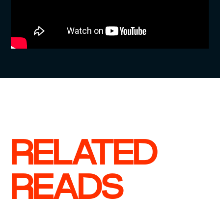
RELATED
READS