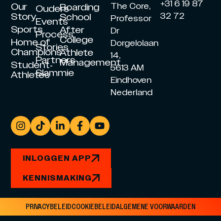
+31 6 19 87
Our
The Core,
Boarding
Ouders
Story
32 72
School
Professor
Events
Sports
After
Dr
Process
College
Home of
Dorgelolaan
Stories
Champions
Athlete
14,
Partners
Management
Student-
5613 AM
Slammie
Athletes
Eindhoven
Nederland
INLOGGEN APP
KENNISMAKING
PRIVACYBELEID
COOKIEBELEID
ALGEMENE VOORWAARDEN