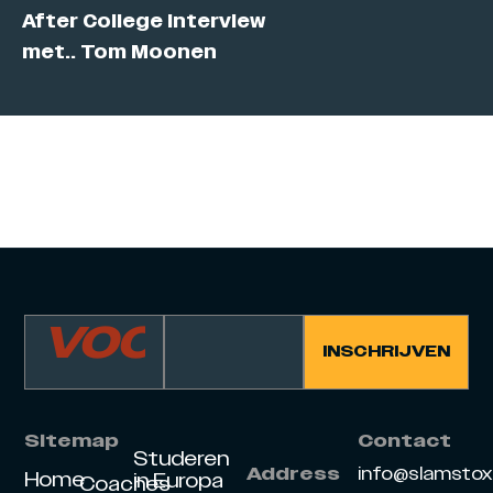
After College interview
met.. Tom Moonen
Sitemap
Contact
Studeren
info@slamsto
Address
Home
in Europa
Coaches