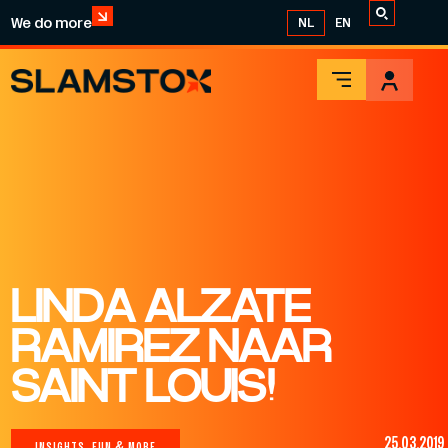
We do more
NL
EN
LINDA ALZATE
RAMIREZ NAAR
SAINT LOUIS!
25.03.2019
INSIGHTS, FUN & MORE