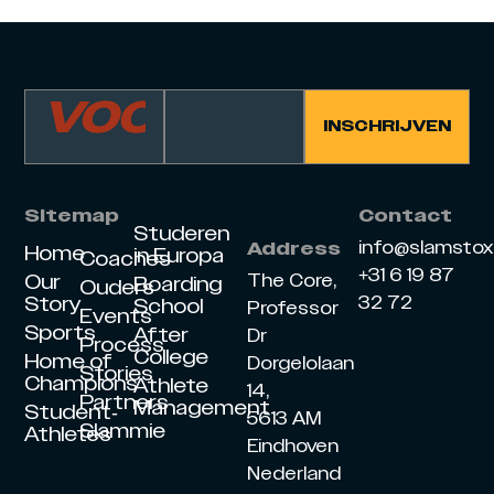
Sitemap
Contact
Studeren
info@slamsto
Address
Home
in Europa
Coaches
+31 6 19 87
Our
The Core,
Boarding
Ouders
Story
32 72
School
Professor
Events
Sports
After
Dr
Process
College
Home of
Dorgelolaan
Stories
Champions
Athlete
14,
Partners
Management
Student-
5613 AM
Slammie
Athletes
Eindhoven
Nederland