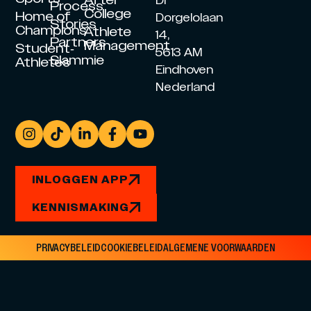
Dr
Process
College
Home of
Dorgelolaan
Stories
Champions
Athlete
14,
Partners
Management
Student-
5613 AM
Slammie
Athletes
Eindhoven
Nederland
INLOGGEN APP
KENNISMAKING
PRIVACYBELEID
COOKIEBELEID
ALGEMENE VOORWAARDEN