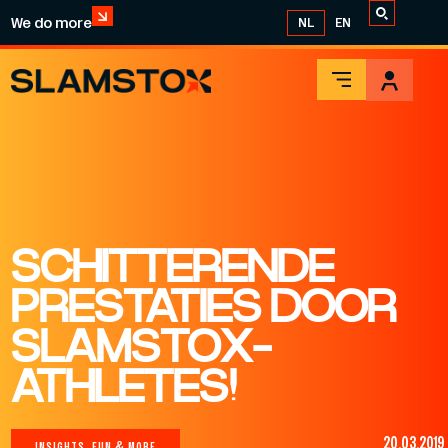
We do more
NL
EN
SCHITTERENDE
PRESTATIES DOOR
SLAMSTOX-
ATHLETES!
20.03.2019
INSIGHTS, FUN & MORE