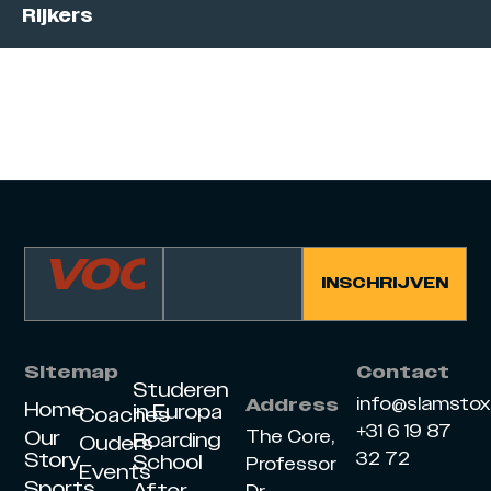
Rijkers
Sitemap
Contact
Studeren
info@slamsto
Address
Home
in Europa
Coaches
+31 6 19 87
Our
The Core,
Boarding
Ouders
Story
32 72
School
Professor
Events
Sports
After