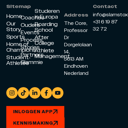
Sitemap
Contact
Studeren
info@slamsto
Address
Home
in Europa
Coaches
+31 6 19 87
Our
The Core,
Boarding
Ouders
Story
32 72
School
Professor
Events
Sports
After
Dr
Process
College
Home of
Dorgelolaan
Stories
Champions
Athlete
14,
Partners
Management
Student-
5613 AM
Slammie
Athletes
Eindhoven
Nederland
INLOGGEN APP
KENNISMAKING