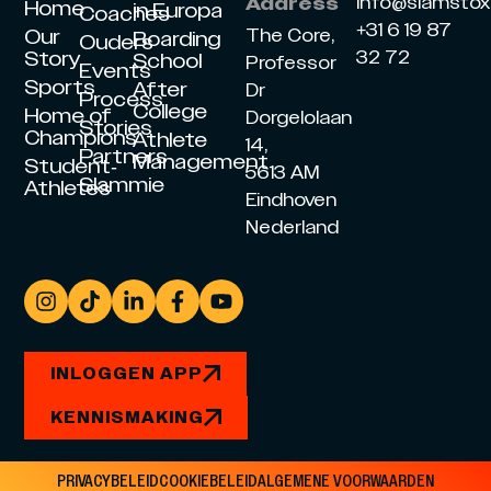
info@slamsto
Address
Home
in Europa
Coaches
+31 6 19 87
Our
The Core,
Boarding
Ouders
Story
32 72
School
Professor
Events
Sports
After
Dr
Process
College
Home of
Dorgelolaan
Stories
Champions
Athlete
14,
Partners
Management
Student-
5613 AM
Slammie
Athletes
Eindhoven
Nederland
INLOGGEN APP
KENNISMAKING
PRIVACYBELEID
COOKIEBELEID
ALGEMENE VOORWAARDEN