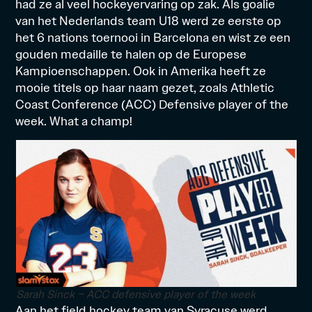
had ze al veel hockeyervaring op zak. Als goalie
van het Nederlands team U18 werd ze eerste op
het 6 nations toernooi in Barcelona en wist ze een
gouden medaille te halen op de Europese
Kampioenschappen. Ook in Amerika heeft ze
mooie titels op haar naam gezet, zoals Athletic
Coast Conference (ACC) Defensive player of the
week. What a champ!
Sarah Sinck – ACC defensive player of the week
Aan het field hockey team van Syracuse werd