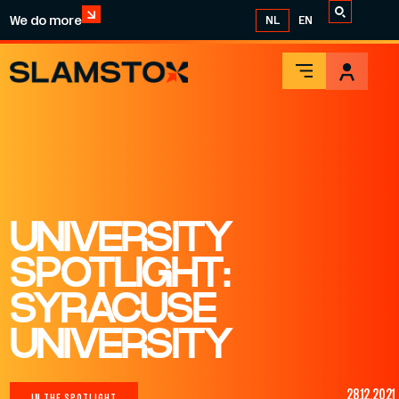
We do more
NL
EN
UNIVERSITY
SPOTLIGHT:
SYRACUSE
UNIVERSITY
28.12.2021
IN THE SPOTLIGHT