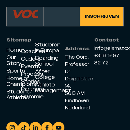
Sitemap
Contact
Studeren
info@slamsto
Address
Home
in Europa
Coaches
+31 6 19 87
Our
The Core,
Boarding
Ouders
Story
32 72
School
Professor
Events
Sports
After
Dr
Process
College
Home of
Dorgelolaan
Stories
Champions
Athlete
14,
Partners
Management
Student-
5613 AM
Slammie
Athletes
Eindhoven
Nederland