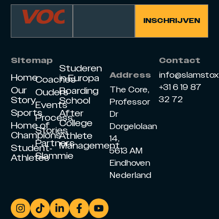
Sitemap
Contact
Studeren
info@slamsto
Address
Home
in Europa
Coaches
+31 6 19 87
Our
The Core,
Boarding
Ouders
Story
32 72
School
Professor
Events
Sports
After
Dr
Process
College
Home of
Dorgelolaan
Stories
Champions
Athlete
14,
Partners
Management
Student-
5613 AM
Slammie
Athletes
Eindhoven
Nederland