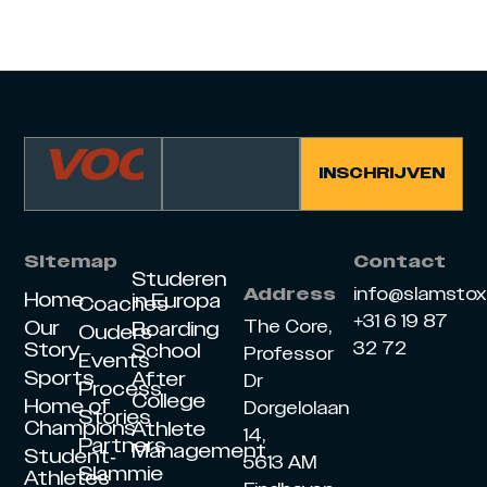
Sitemap
Contact
Studeren
info@slamsto
Address
Home
in Europa
Coaches
+31 6 19 87
Our
The Core,
Boarding
Ouders
Story
32 72
School
Professor
Events
Sports
After
Dr
Process
College
Home of
Dorgelolaan
Stories
Champions
Athlete
14,
Partners
Management
Student-
5613 AM
Slammie
Athletes