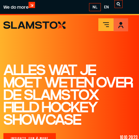
We do more
NL
EN
ALLES WAT JE
MOET WETEN OVER
DE SLAMSTOX
FIELD HOCKEY
SHOWCASE
10.10.2023
INSIGHTS, FUN & MORE