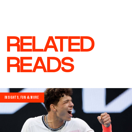
RELATED
READS
INSIGHTS, FUN & MORE