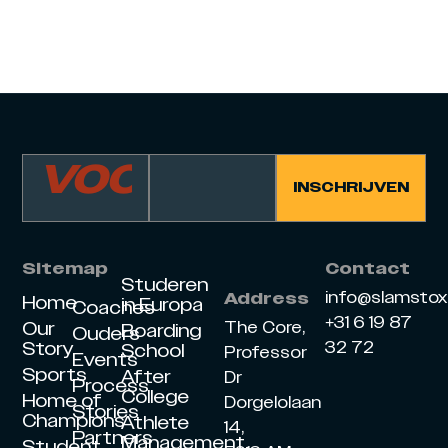
Sitemap
Contact
Studeren
info@slamsto
Address
Home
in Europa
Coaches
+31 6 19 87
Our
The Core,
Boarding
Ouders
Story
32 72
School
Professor
Events
Sports
After
Dr
Process
College
Home of
Dorgelolaan
Stories
Champions
Athlete
14,
Partners
Management
Student-