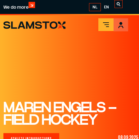
We do more
NL
EN
MAREN ENGELS –
FIELD HOCKEY
08.09.2025
ATHLETE INTRODUCTIONS