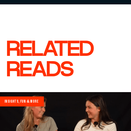
RELATED
READS
INSIGHTS, FUN & MORE