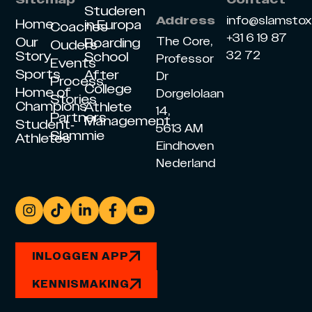
Sitemap
Contact
Studeren
info@slamsto
Address
Home
in Europa
Coaches
+31 6 19 87
Our
The Core,
Boarding
Ouders
Story
32 72
School
Professor
Events
Sports
After
Dr
Process
College
Home of
Dorgelolaan
Stories
Champions
Athlete
14,
Partners
Management
Student-
5613 AM
Slammie
Athletes
Eindhoven
Nederland
INLOGGEN APP
KENNISMAKING