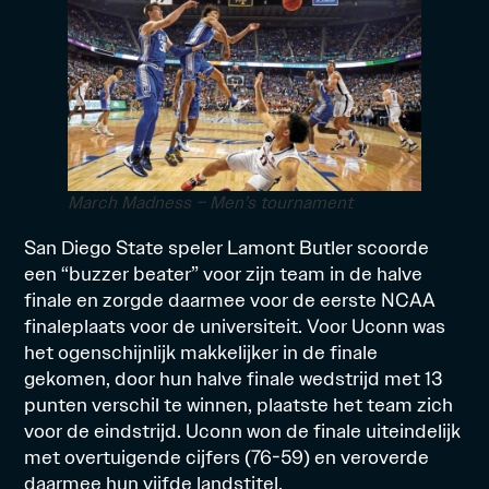
March Madness – Men’s tournament
San Diego State speler Lamont Butler scoorde
een “buzzer beater” voor zijn team in de halve
finale en zorgde daarmee voor de eerste NCAA
finaleplaats voor de universiteit. Voor Uconn was
het ogenschijnlijk makkelijker in de finale
gekomen, door hun halve finale wedstrijd met 13
punten verschil te winnen, plaatste het team zich
voor de eindstrijd. Uconn won de finale uiteindelijk
met overtuigende cijfers (76-59) en veroverde
daarmee hun vijfde landstitel.