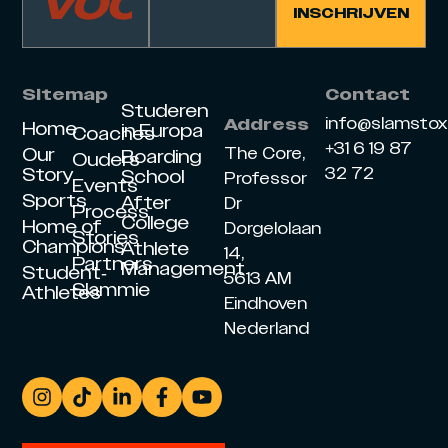
Sitemap
Contact
Studeren
info@slamsto
Address
Home
in Europa
Coaches
+31 6 19 87
Our
The Core,
Boarding
Ouders
Story
32 72
School
Professor
Events
Sports
After
Dr
Process
College
Home of
Dorgelolaan
Stories
Champions
Athlete
14,
Partners
Management
Student-
5613 AM
Slammie
Athletes
Eindhoven
Nederland