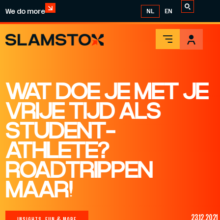
We do more
NL
EN
WAT DOE JE MET JE
VRIJE TIJD ALS
STUDENT-
ATHLETE?
ROADTRIPPEN
MAAR!
23.12.2021
INSIGHTS, FUN & MORE