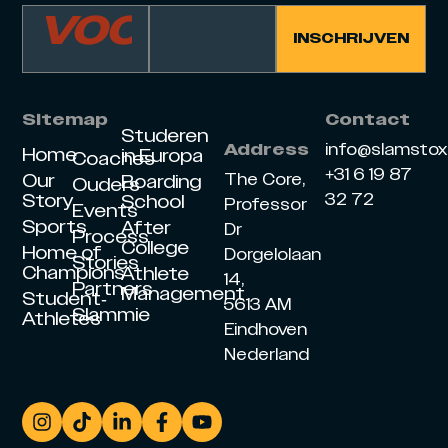
Sitemap
Contact
Studeren
info@slamsto
Address
Home
in Europa
Coaches
+31 6 19 87
Our
The Core,
Boarding
Ouders
Story
32 72
School
Professor
Events
Sports
After
Dr
Process
College
Home of
Dorgelolaan
Stories
Champions
Athlete
14,
Partners
Management
Student-
5613 AM
Slammie
Athletes
Eindhoven
Nederland