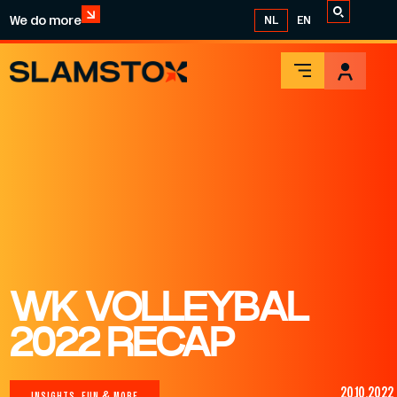
We do more
NL
EN
WK VOLLEYBAL
2022 RECAP
20.10.2022
INSIGHTS, FUN & MORE