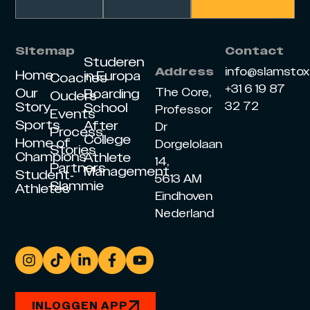
Sitemap
Contact
Studeren
info@slamsto
Address
Home
in Europa
Coaches
+31 6 19 87
Our
The Core,
Boarding
Ouders
Story
32 72
School
Professor
Events
Sports
After
Dr
Process
College
Home of
Dorgelolaan
Stories
Champions
Athlete
14,
Partners
Management
Student-
5613 AM
Slammie
Athletes
Eindhoven
Nederland
INLOGGEN APP