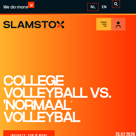
We do more
NL
EN
COLLEGE
VOLLEYBALL VS.
‘NORMAAL’
VOLLEYBAL
25.02.2026
INSIGHTS, FUN & MORE