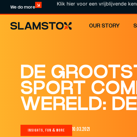
Klik hier voor een vrijblijvende kennismaking
We do more
OUR STORY
DE GROOTS
SPORT COMP
WERELD: DE
10.03.2021
INSIGHTS, FUN & MORE