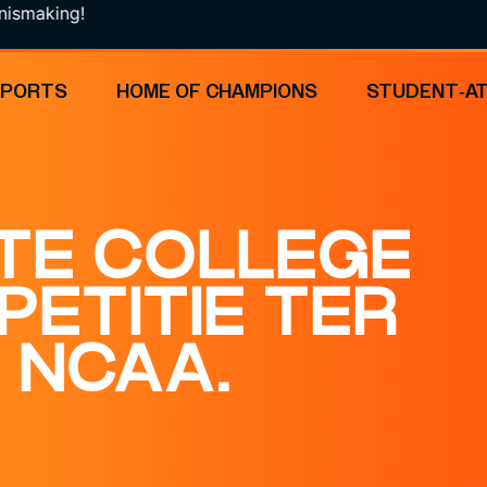
!
SPORTS
HOME OF CHAMPIONS
STUDENT-A
TE COLLEGE
ETITIE TER
 NCAA.