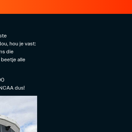
ste
ou, hou je vast:
ms die
 beetje alle
90
 NCAA dus!