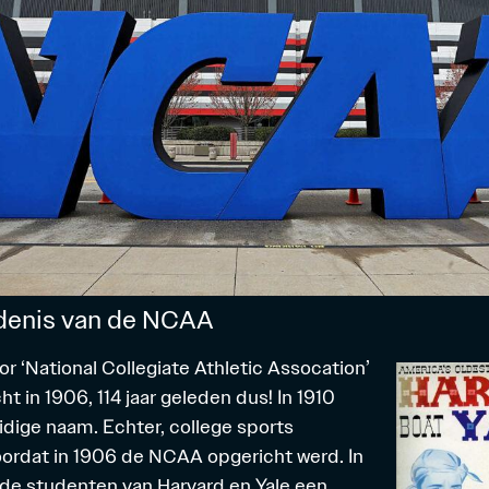
denis van de NCAA
or ‘National Collegiate Athletic Assocation’
t in 1906, 114 jaar geleden dus! In 1910
idige naam. Echter, college sports
ordat in 1906 de NCAA opgericht werd. In
de studenten van Harvard en Yale een