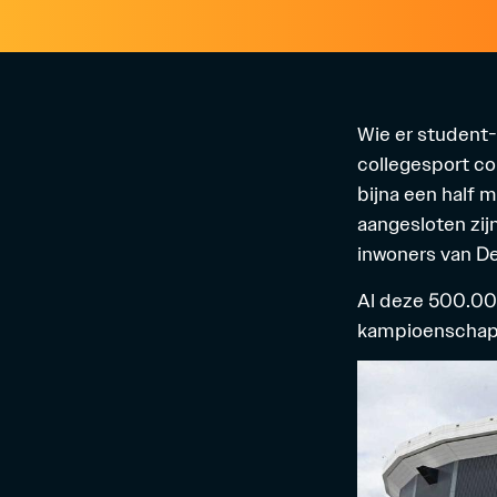
Wie er student-
collegesport com
bijna een half 
aangesloten zijn
inwoners van D
Al deze 500.000
kampioenschapp