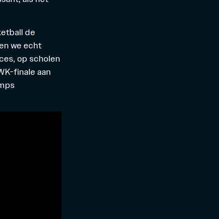
etball de
len we echt
ces, op scholen
 WK-finale aan
umps