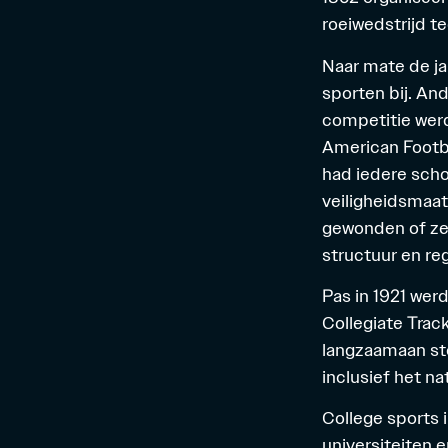
roeiwedstrijd te
Naar mate de j
sporten bij. An
competitie wer
American Footba
had iedere scho
veiligheidsmaat
gewonden of zel
structuur en re
Pas in 1921 wer
Collegiate Tra
langzaamaan st
inclusief het n
College sports 
universiteiten 