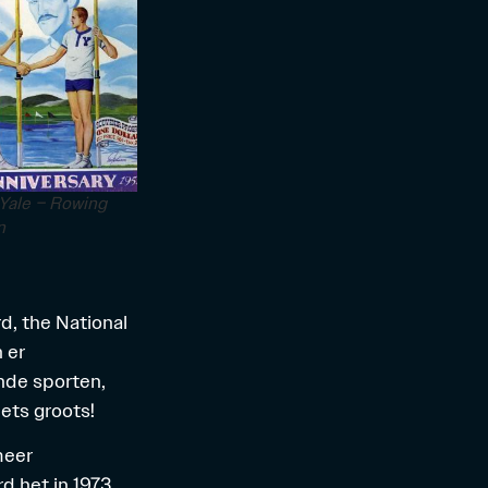
 Yale – Rowing
n
d, the National
 er
nde sporten,
ets groots!
meer
d het in 1973