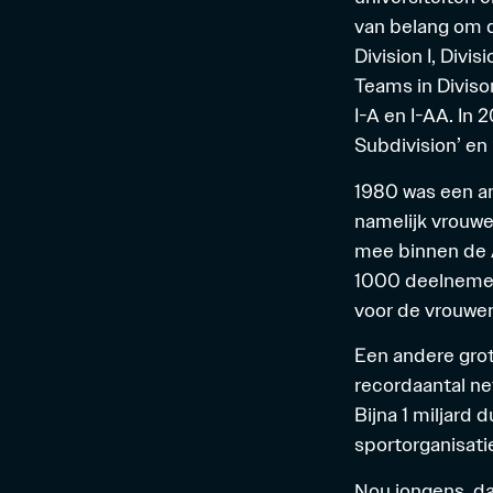
van belang om d
Division I, Divisi
Teams in Divison
I-A en I-AA. In
Subdivision’ en
1980 was een an
namelijk vrouw
mee binnen de A
1000 deelnemend
voor de vrouwe
Een andere grote
recordaantal ne
Bijna 1 miljard 
sportorganisati
Nou jongens, da