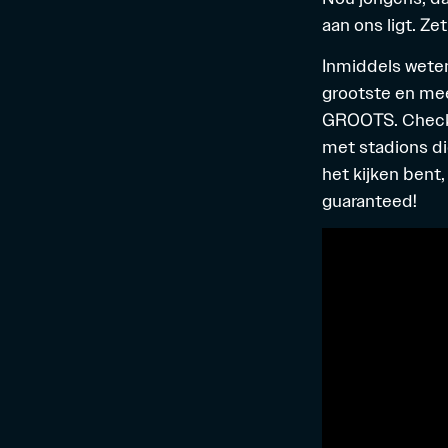
aan ons ligt. Ze
Inmiddels weten
grootste en mee
GROOTS. Check h
met stadions die
het kijken bent
guaranteed!