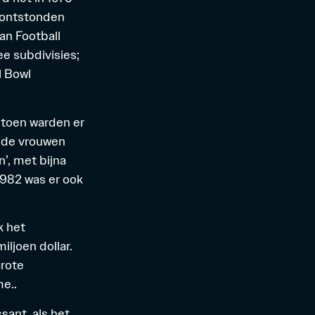
r ontstonden
ican Football
ee subdivisies;
l Bowl
 toen warden er
 de vrouwen
’, met bijna
1982 was er ook
k het
ljoen dollar.
grote
me..
sant, als het