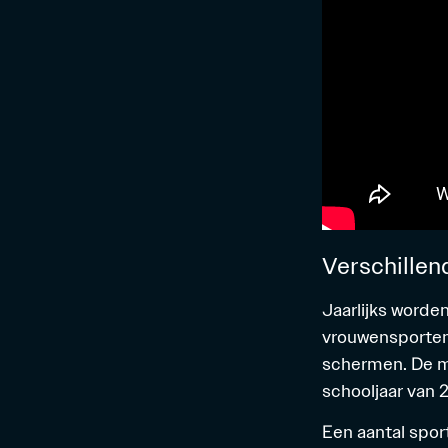
Verschillen
Jaarlijks worde
vrouwensporten
schermen. De me
schooljaar van 
Een aantal spor