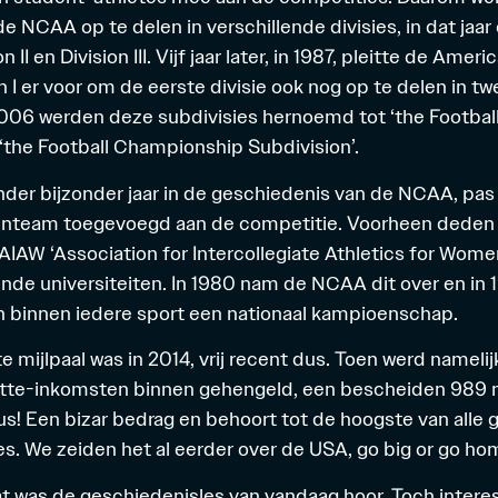
e NCAA op te delen in verschillende divisies, in dat jaa
on II en Division III. Vijf jaar later, in 1987, pleitte de Amer
 I er voor om de eerste divisie ook nog op te delen in tw
 2006 werden deze subdivisies hernoemd tot ‘the Footbal
 ‘the Football Championship Subdivision’.
der bijzonder jaar in de geschiedenis van de NCAA, pas
enteam toegevoegd aan de competitie. Voorheen deden
IAW ‘Association for Intercollegiate Athletics for Women
e universiteiten. In 1980 nam de NCAA dit over en in 
n binnen iedere sport een nationaal kampioenschap.
 mijlpaal was in 2014, vrij recent dus. Toen werd namelij
tte-inkomsten binnen gehengeld, een bescheiden 989 mi
dus! Een bizar bedrag en behoort tot de hoogste van alle 
es. We zeiden het al eerder over de USA, go big or go ho
t was de geschiedenisles van vandaag hoor. Toch interes