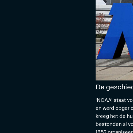
De geschie
‘NCAA’ staat vo
en werd opgerich
kreeg het de hu
bestonden al vo
1852 organiseer