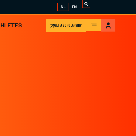
NL
EN
THLETES
GET A SCHOLARSHIP