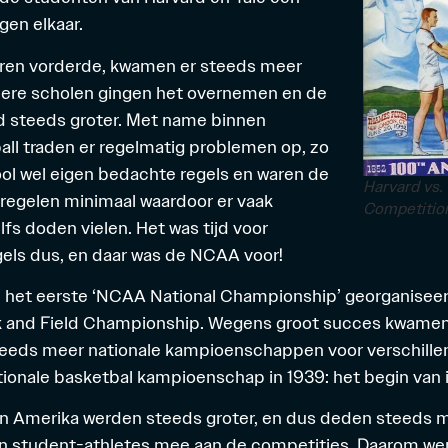
gen elkaar.
aren vorderde, kwamen er steeds meer
dere scholen gingen het overnemen en de
d steeds groter. Met name binnen
ll traden er regelmatig problemen op, zo
ol wel eigen bedachte regels en waren de
Harvard vs.
regelen minimaal waardoor er vaak
Competitio
fs doden vielen. Het was tijd voor
gels dus, en daar was de NCAA voor!
d het eerste ‘NCAA National Championship’ georganiseer
ck and Field Championship. Wegens groot succes kwamen
eeds meer nationale kampioenschappen voor verschille
ationale basketbal kampioenschap in 1939: het begin van i
in Amerika werden steeds groter, en dus deden steeds 
en student-athletes mee aan de competities. Daarom wer