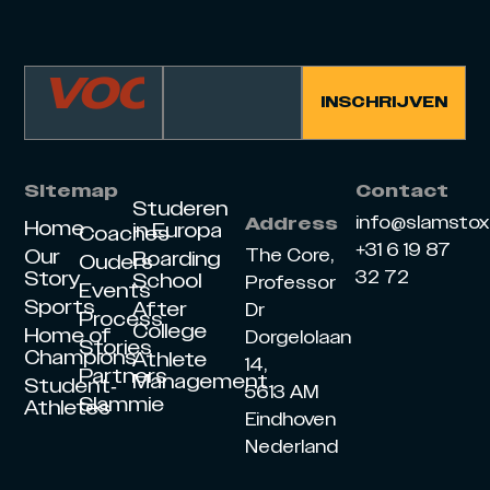
Sitemap
Contact
Studeren
info@slamsto
Address
Home
in Europa
Coaches
+31 6 19 87
Our
The Core,
Boarding
Ouders
Story
32 72
School
Professor
Events
Sports
After
Dr
Process
College
Home of
Dorgelolaan
Stories
Champions
Athlete
14,
Partners
Management
Student-
5613 AM
Slammie
Athletes
Eindhoven
Nederland