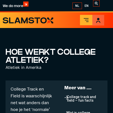
We do more
NL
EN
HOE WERKT COLLEGE
ATLETIEK?
Atletiek in Amerika
Meer van ....
College Track en
Field is waarschijnlijk
College track and
field – fun facts
net wat anders dan
hoe je het ‘normale’
Wat is college