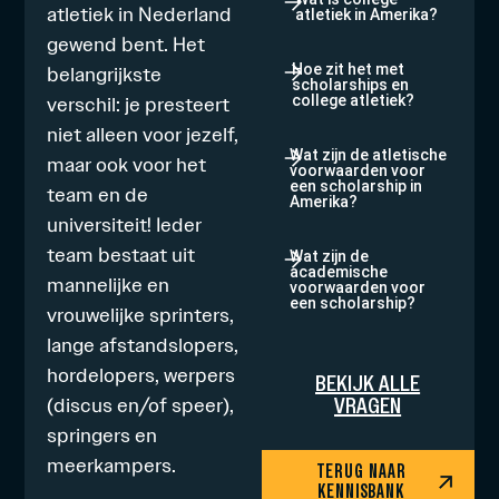
atletiek in Nederland
atletiek in Amerika?
gewend bent. Het
belangrijkste
Hoe zit het met
scholarships en
verschil: je presteert
college atletiek?
niet alleen voor jezelf,
Wat zijn de atletische
maar ook voor het
voorwaarden voor
een scholarship in
team en de
Amerika?
universiteit! Ieder
team bestaat uit
Wat zijn de
academische
mannelijke en
voorwaarden voor
een scholarship?
vrouwelijke sprinters,
lange afstandslopers,
hordelopers, werpers
BEKIJK ALLE
VRAGEN
(discus en/of speer),
springers en
meerkampers.
TERUG NAAR
KENNISBANK