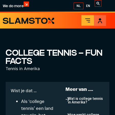
We do more
NL
EN
COLLEGE TENNIS – FUN
FACTS
Tennis in Amerika
Meer van ....
Wist je dat …
Wat is college tennis
Als ‘college
in Amerika?
tennis’ een land
Hoe werkt college