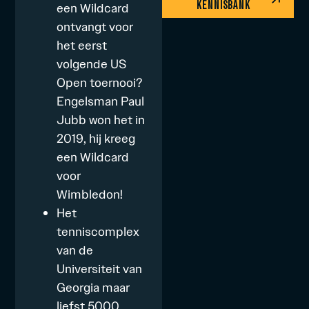
KENNISBANK
een Wildcard
ontvangt voor
het eerst
volgende
US
Open toernooi
?
Engelsman Paul
Jubb won het in
2019, hij kreeg
een Wildcard
voor
Wimbledon!
Het
tenniscomplex
van de
Universiteit van
Georgia maar
liefst 5000