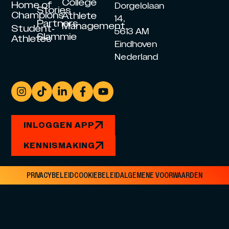
College
Home of
Dorgelolaan
Stories
Champions
Athlete
14,
Partners
Management
Student-
5613 AM
Slammie
Athletes
Eindhoven
Nederland
INLOGGEN APP
KENNISMAKING
PRIVACYBELEID
COOKIEBELEID
ALGEMENE VOORWAARDEN