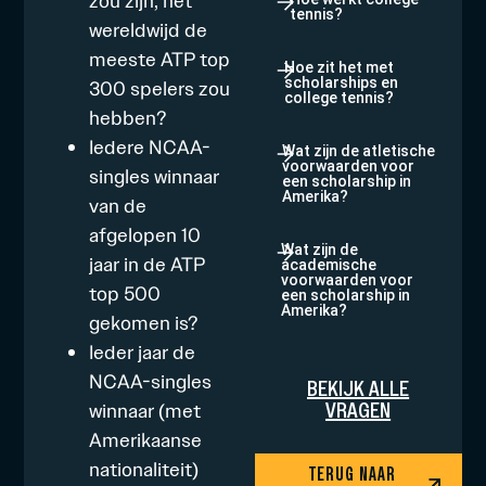
zou zijn, het
tennis?
wereldwijd de
meeste ATP top
Hoe zit het met
scholarships en
300 spelers zou
college tennis?
hebben?
Iedere NCAA-
Wat zijn de atletische
voorwaarden voor
singles winnaar
een scholarship in
Amerika?
van de
afgelopen 10
Wat zijn de
jaar in de ATP
academische
voorwaarden voor
top 500
een scholarship in
Amerika?
gekomen is?
Ieder jaar de
NCAA-singles
BEKIJK ALLE
VRAGEN
winnaar (met
Amerikaanse
nationaliteit)
TERUG NAAR