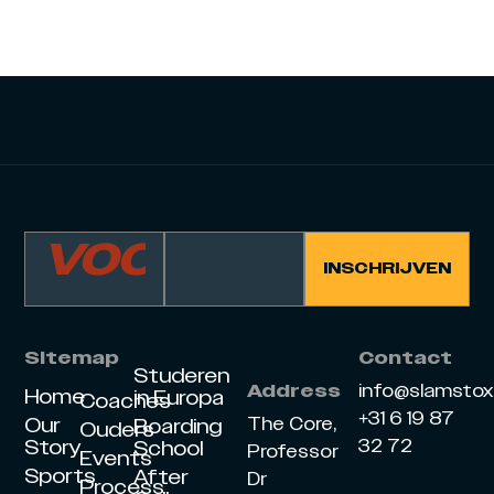
Sitemap
Contact
Studeren
info@slamsto
Address
Home
in Europa
Coaches
+31 6 19 87
Our
The Core,
Boarding
Ouders
Story
32 72
School
Professor
Events
Sports
After
Dr
Process