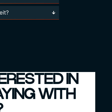
eit?
ERESTED IN
AYING WITH
?