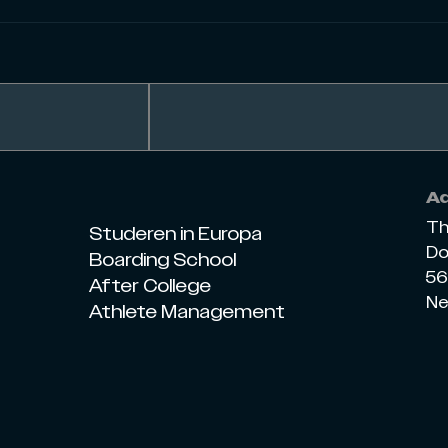
A
Th
Studeren in Europa
Do
Boarding School
56
After College
Ne
Athlete Management