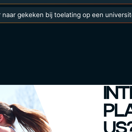
aar gekeken bij toelating op een universit
INT
PL
US