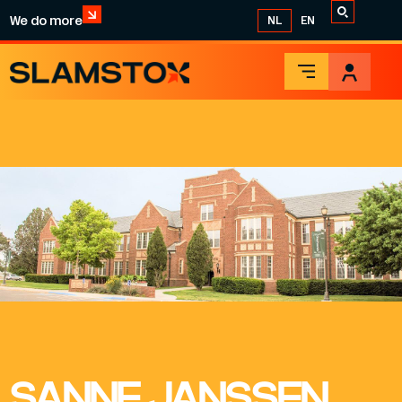
We do more
NL
EN
SANNE JANSSEN