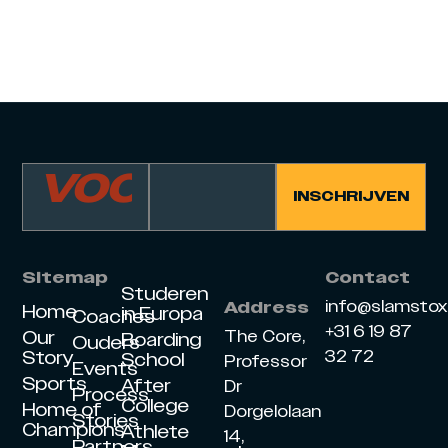
Sitemap
Contact
Studeren
info@slamsto
Address
Home
in Europa
Coaches
+31 6 19 87
Our
The Core,
Boarding
Ouders
Story
32 72
School
Professor
Events
Sports
After
Dr
Process
College
Home of
Dorgelolaan
Stories
Champions
Athlete
14,
Partners