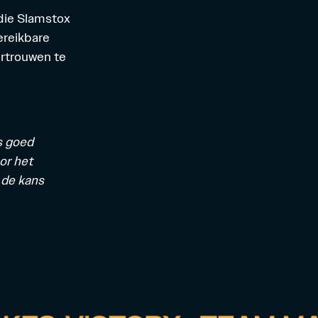
 die Slamstox
ereikbare
ertrouwen te
s goed
or het
 de kans