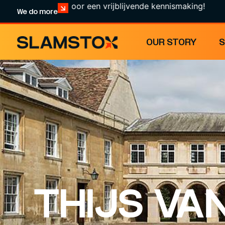
k hier voor een vrijblijvende kennismaking!
We do more
OUR STORY
THIJS VA