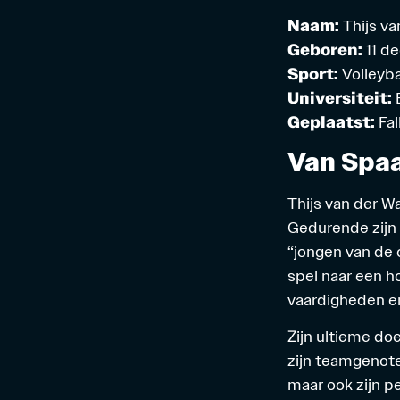
Naam:
Thijs va
Geboren:
11 d
Sport:
Volleyba
Universiteit:
Geplaatst:
Fal
Van Spa
Thijs van der Wa
Gedurende zijn t
“jongen van de 
spel naar een ho
vaardigheden en
Zijn ultieme doe
zijn teamgenoten
maar ook zijn p