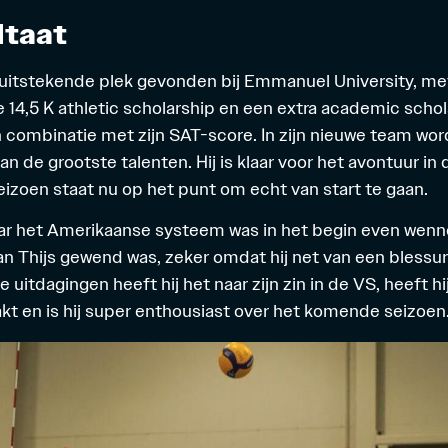
ltaat
 uitstekende plek gevonden bij Emmanuel University, me
 14,5 K
athletic scholarship
en een extra
academic schol
n combinatie met zijn
SAT
-score. In zijn nieuwe team word
an de grootste talenten. Hij is klaar voor het avontuur in
seizoen staat nu op het punt om echt van start te gaan.
r het Amerikaanse systeem was in het begin even wenne
dan Thijs gewend was, zeker omdat hij net van een bless
uitdagingen heeft hij het naar zijn zin in de VS, heeft hi
t en is hij super enthousiast over het komende seizoen