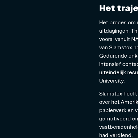
Het traj
Het
proces
om n
uitdagingen. Th
vooral vanuit
NA
van Slamstox ha
Gedurende enk
intensief conta
uiteindelijk re
University.
Slamstox heeft 
over het Amerik
papierwerk en v
gemotiveerd en 
vastberadenheid
had verdiend.