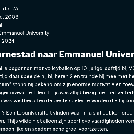
n der Wal
ec, 2006
l
Emmanuel University
l 2024
arnestad naar Emmanuel Univer
l is begonnen met volleyballen op 10-jarige leeftijd bij 
ijd daar speelde hij bij heren 2 en trainde hij mee met he
club” stond hij bekend om zijn enorme motivatie en toew
ger niveau te tillen. Thijs was altijd bezig met het verbet
 was vastbesloten de beste speler te worden die hij kon 
l? Een topuniversiteit vinden waar hij als atleet kon groe
. Thijs wilde niet alleen zijn sportieve vaardigheden ve
ersoonlijke en academische groei voortzetten.