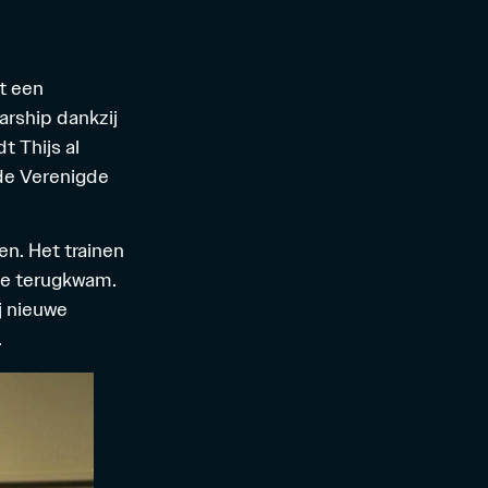
t een
arship
dankzij
t Thijs al
 de Verenigde
n. Het trainen
ure terugkwam.
j nieuwe
.