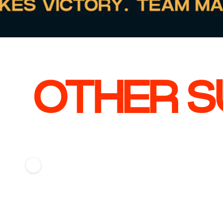
OTHER S
BEKIJK CASE
BEKIJK
Jochem Ostendorp
Milo