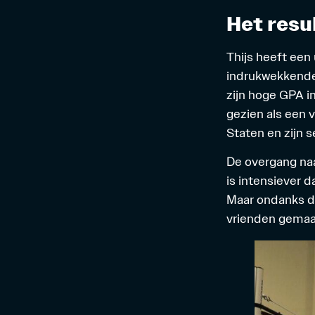
Het resu
Thijs heeft een
indrukwekkende
zijn hoge
GPA
i
gezien als een v
Staten en zijn 
De overgang naa
is intensiever 
Maar ondanks de 
vrienden gemaak