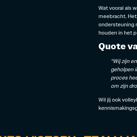
Wat vooral als 
meebracht. Het 
ondersteuning m
houden in het p
Quote va
“Wij zijn 
geholpen i
proces hee
om zijn dr
Wil jij ook
volley
kennismakingsg