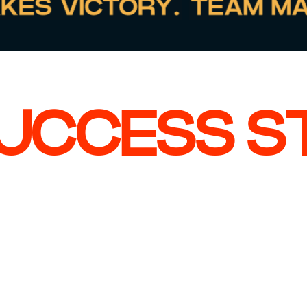
UCCESS S
 CASE
BEKIJK CASE
u Heuker
Jesse Gerth